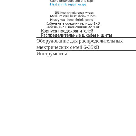
Cable breakouts and end caps
Heat shrink repair wraps
SRS heat shrink repair wraps
Medium wall heat shrink tubes
Heavy wall heat shrink tubes
Кабельные соединители до 1кВ
Кабельные наконечники до 1 кВ
Корпуса предохранителей
Распределительные шкафы и щиты
Оборудование для распределительных
электрических сетей 6-35кВ
Инструменты