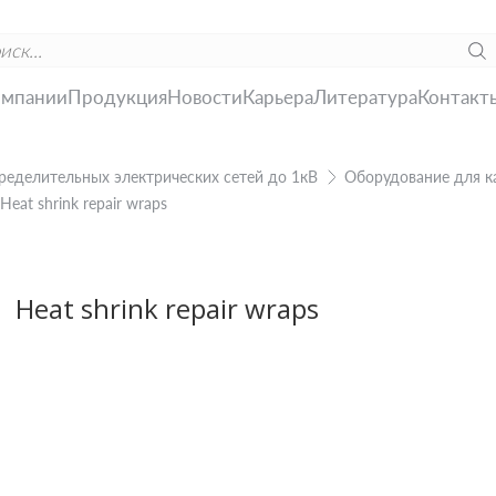
омпании
Продукция
Новости
Карьера
Литература
Контакт
ределительных электрических сетей до 1кВ
Оборудование для к
Heat shrink repair wraps
Heat shrink repair wraps