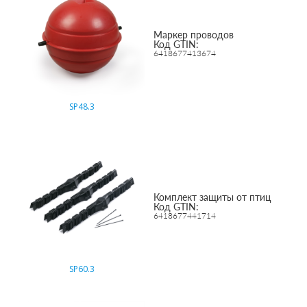
Маркер проводов
Код GTIN:
6418677413674
SP48.3
Комплект защиты от птиц
Код GTIN:
6418677441714
SP60.3