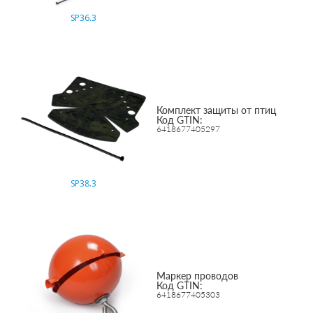
SP36.3
Комплект защиты от птиц
Код GTIN:
6418677405297
SP38.3
Маркер проводов
Код GTIN:
6418677405303