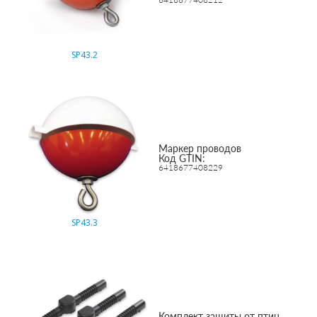
SP43.2
Маркер проводов
Код GTIN:
6418677408229
SP43.3
Комплект защиты от птиц